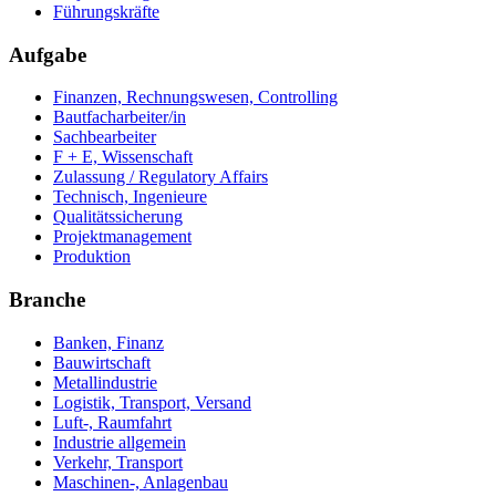
Führungskräfte
Aufgabe
Finanzen, Rechnungswesen, Controlling
Bautfacharbeiter/in
Sachbearbeiter
F + E, Wissenschaft
Zulassung / Regulatory Affairs
Technisch, Ingenieure
Qualitätssicherung
Projektmanagement
Produktion
Branche
Banken, Finanz
Bauwirtschaft
Metallindustrie
Logistik, Transport, Versand
Luft-, Raumfahrt
Industrie allgemein
Verkehr, Transport
Maschinen-, Anlagenbau