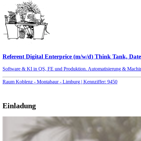
Referent Digital Enterprice (m/w/d) Think Tank, Date
Software & KI in QS, FE und Produktion. Automatisierung & Machin
Raum Koblenz - Montabaur - Limburg | Kennziffer: 9450
Einladung