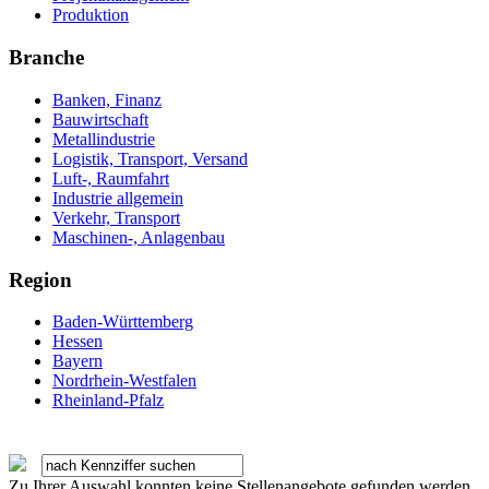
Produktion
Branche
Banken, Finanz
Bauwirtschaft
Metallindustrie
Logistik, Transport, Versand
Luft-, Raumfahrt
Industrie allgemein
Verkehr, Transport
Maschinen-, Anlagenbau
Region
Baden-Württemberg
Hessen
Bayern
Nordrhein-Westfalen
Rheinland-Pfalz
Zu Ihrer Auswahl konnten keine Stellenangebote gefunden werden.