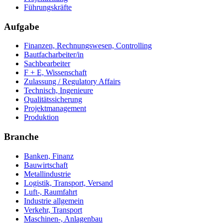
Führungskräfte
Aufgabe
Finanzen, Rechnungswesen, Controlling
Bautfacharbeiter/in
Sachbearbeiter
F + E, Wissenschaft
Zulassung / Regulatory Affairs
Technisch, Ingenieure
Qualitätssicherung
Projektmanagement
Produktion
Branche
Banken, Finanz
Bauwirtschaft
Metallindustrie
Logistik, Transport, Versand
Luft-, Raumfahrt
Industrie allgemein
Verkehr, Transport
Maschinen-, Anlagenbau