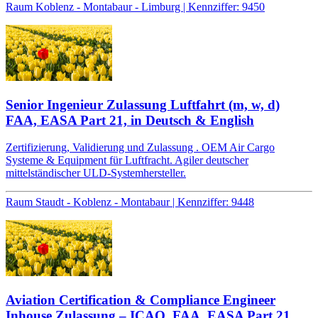
Raum Koblenz - Montabaur - Limburg | Kennziffer: 9450
Senior Ingenieur Zulassung Luftfahrt (m, w, d)
FAA, EASA Part 21, in Deutsch & English
Zertifizierung, Validierung und Zulassung . OEM Air Cargo
Systeme & Equipment für Luftfracht. Agiler deutscher
mittelständischer ULD-Systemhersteller.
Raum Staudt - Koblenz - Montabaur | Kennziffer: 9448
Aviation Certification & Compliance Engineer
Inhouse Zulassung – ICAO, FAA, EASA Part 21