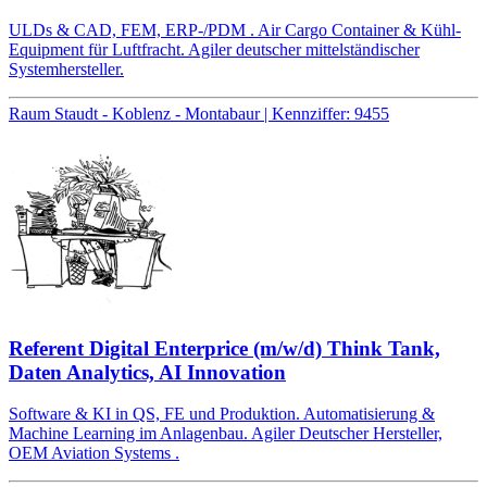
ULDs & CAD, FEM, ERP-/PDM . Air Cargo Container & Kühl-
Equipment für Luftfracht. Agiler deutscher mittelständischer
Systemhersteller.
Raum Staudt - Koblenz - Montabaur | Kennziffer: 9455
Referent Digital Enterprice (m/w/d) Think Tank,
Daten Analytics, AI Innovation
Software & KI in QS, FE und Produktion. Automatisierung &
Machine Learning im Anlagenbau. Agiler Deutscher Hersteller,
OEM Aviation Systems .