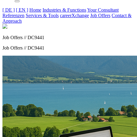
[ DE ]
[ EN ]
Home
Industries & Functions
Your Consultant
Referenzen
Services & Tools
careerXchange
Job Offers
Contact &
Approach
Job Offers // DC9441
Job Offers // DC9441